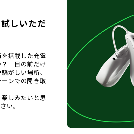
お試しいただ
術を搭載した充電
か？ 目の前だけ
や騒がしい場所、
シーンでの聞き取
を楽しみたいと思
ださい。