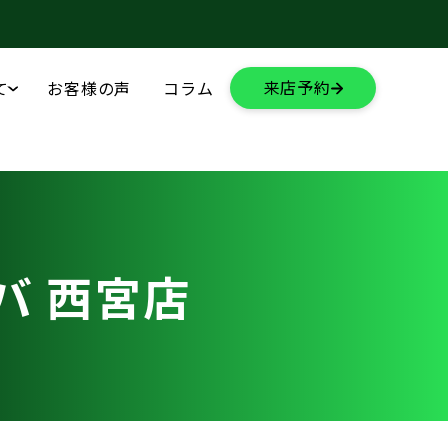
来店予約
て
お客様の声
コラム
バ 西宮店