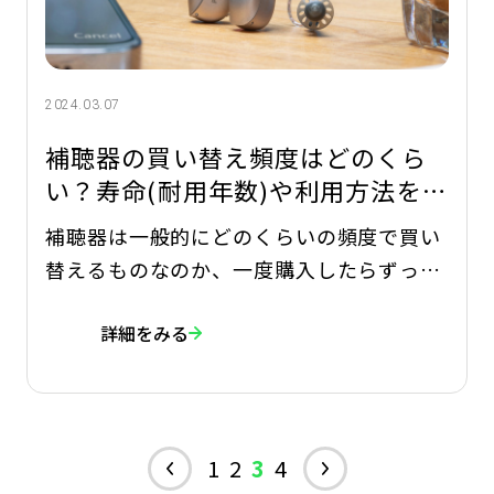
2024.03.07
補聴器の買い替え頻度はどのくら
い？寿命(耐用年数)や利用方法を解
説
補聴器は一般的にどのくらいの頻度で買い
替えるものなのか、一度購入したらずっと
使用できるのか気になっていませんか？補
詳細をみる
聴器は購入金額が高額になるケースもある
ことから、できるだけ長く使いたいと考え
ている方もいるでしょう。 今回は、補聴器
の買い替え頻度に関する考え方と、長く使
1
2
3
4
うための利用