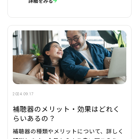
詳細をみる
らめず、少しずつ慣れていく」ことが大切
です。 電話の着信音、街の喧騒、鳥のさえ
ずり・・・ これらの音が再び耳に届いたと
き、日常の風景がどれほど豊かであったか
に改めて
2024.09.17
補聴器のメリット・効果はどれく
らいあるの？
補聴器の種類やメリットについて、詳しく